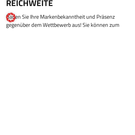
REICHWEITE
Bauen Sie Ihre Markenbekanntheit und Präsenz
gegenüber dem Wettbewerb aus! Sie können zum
Beispiel genau Ihre Zielgruppe(n) über spezielle
Targetingoptionen adressieren oder Ihren
Websitebesuchern ähnelnde Zielgruppen ansprechen
und das mit multimedialen Anzeigenformaten im
gesamten Displaynetzwerk – auch auf YouTube.
LEADGENERIERUNG
Sichern Sie sich qualifizierte Leads und treten Sie in
Kontakt mit tatsächlichen Interessengruppen. Wir
fokussieren als gewünschte Zielhandlung Ihrer
Websitebesucher die Kontaktaufnahme. Je nach
Zielsetzung und Aufenthaltsort Ihrer Zielgruppe(n)