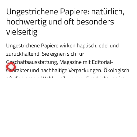
Ungestrichene Papiere: natürlich,
hochwertig und oft besonders
vielseitig
Ungestrichene Papiere wirken haptisch, edel und
zurückhaltend. Sie eignen sich für
Geschäftsausstattung, Magazine mit Editorial-
Charakter und nachhaltige Verpackungen. Ökologisch
oft die bessere Wahl, weil weniger Beschichtung im
Spiel ist.
Recyclingpapiere: die naheliegende
Wahl für viele Anwendungen
Recyclingpapiere bestehen zu 100 % aus Altpapier und
schonen Wälder, Wasser und Energie. Laut